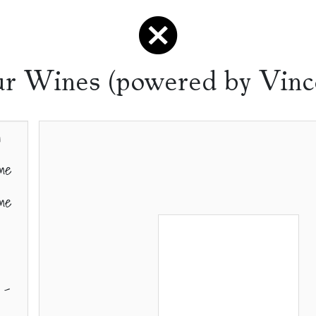
r Wines (powered by Vinc
n
rme
rme
 -