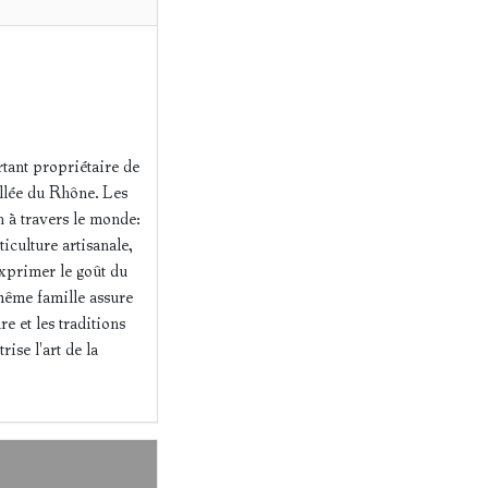
rtant propriétaire de
allée du Rhône. Les
n à travers le monde:
iculture artisanale,
xprimer le goût du
 même famille assure
e et les traditions
ise l'art de la