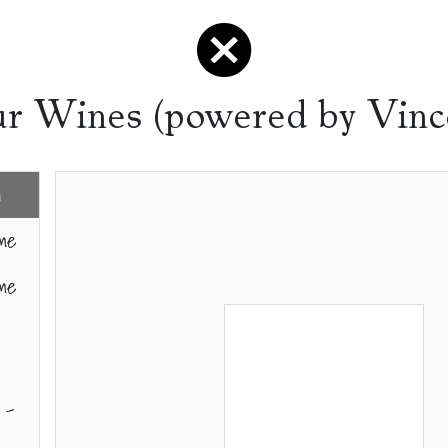
r Wines (powered by Vinc
n
rme
rme
 -